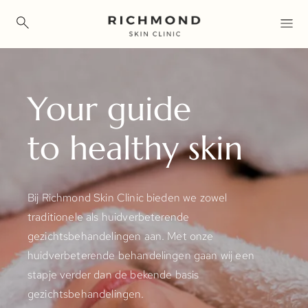
Overslaan
en
naar
de
Your guide
inhoud
gaan
to healthy skin
Bij Richmond Skin Clinic bieden we zowel
traditionele als huidverbeterende
gezichtsbehandelingen aan. Met onze
huidverbeterende behandelingen gaan wij een
stapje verder dan de bekende basis
gezichtsbehandelingen.