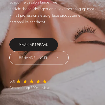
schoonheidssalon bieden we
gezichtsbehandelingen en huidverbetering op maat
– met professionele zorg, luxe producten en
persoonlijke aandacht.
MAAK AFSPRAAK
BEHANDELINGEN
5.0
Gebaseerd op 300+
reviews