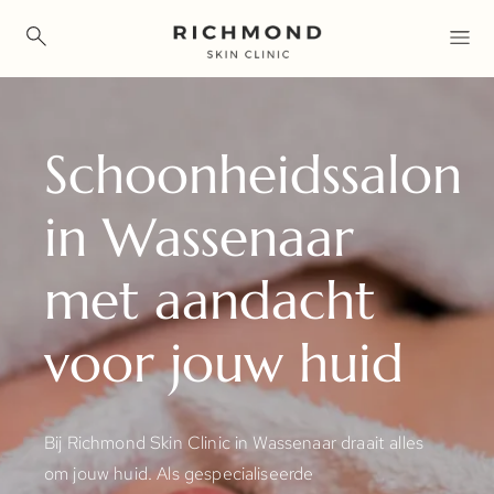
Overslaan
en
naar
de
Schoonheidssalon
inhoud
gaan
in Wassenaar
met aandacht
voor jouw huid
Bij Richmond Skin Clinic in Wassenaar draait alles
om jouw huid. Als gespecialiseerde