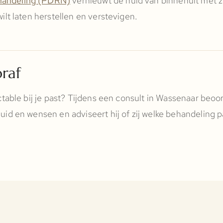
handeling (PDRN)
vernieuwt de huid van binnenuit met 
wilt laten herstellen en verstevigen.
raf
ectable bij je past? Tijdens een consult in Wassenaar beoo
uid en wensen en adviseert hij of zij welke behandeling pa