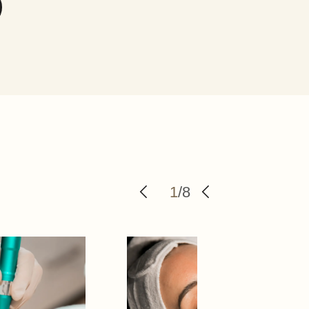
1
/
8