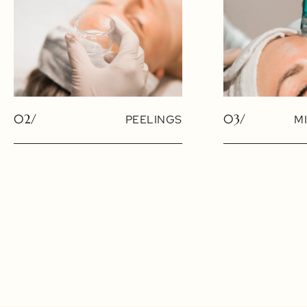
02/
03/
PEELINGS
M