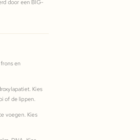
oerd door een BIG-
 frons en
oxylapatiet. Kies
oi of de lippen.
 te voegen. Kies