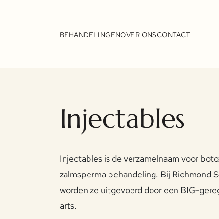
Overslaan
en
BEHANDELINGEN
OVER ONS
CONTACT
naar
de
inhoud
gaan
Injectables
Injectables is de verzamelnaam voor botox,
zalmsperma behandeling. Bij Richmond Sk
worden ze uitgevoerd door een BIG-gere
arts.