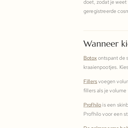
doet, zodat je weet
geregistreerde cosm
Wanneer ki
Botox
ontspant de s
kraaienpootjes. Kie
Fillers
voegen volume
fillers als je volum
Profhilo
is een skin
Profhilo voor een st