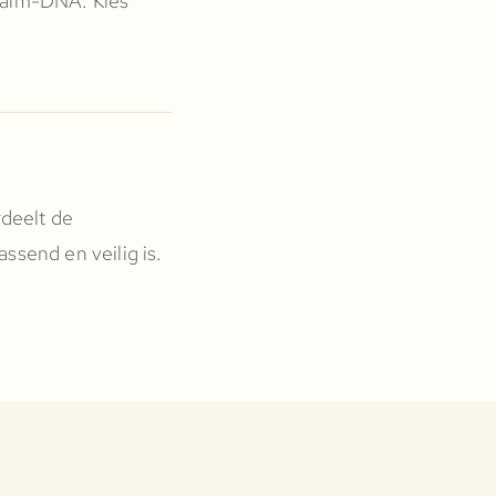
zalm-DNA. Kies
rdeelt de
ssend en veilig is.