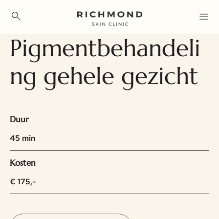
Skip
to
main
Pigmentbehandeli
content
ng gehele gezicht
Duur
45 min
Kosten
€ 175,-