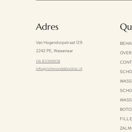
Adres
Qui
Van Hogendorpstraat 129
BEHA
2242 PE, Wassenaar
OVER
06 83398108
CONT
info@richmondskinclinic.nl
SCHO
WASS
SCHO
WASS
BOTO
FILL
ZALM