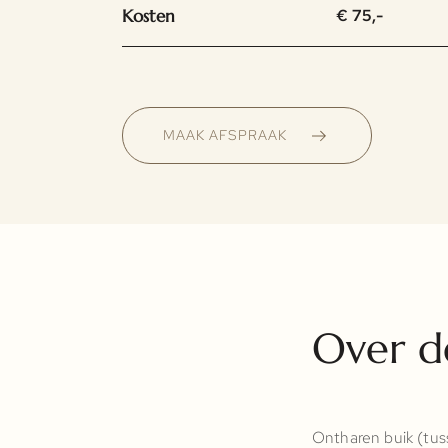
Kosten
€ 75,-
MAAK AFSPRAAK
Over d
Ontharen buik (tuss