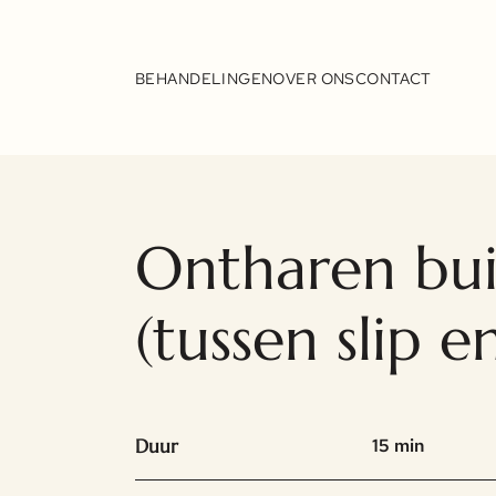
Overslaan
en
BEHANDELINGEN
OVER ONS
CONTACT
naar
de
inhoud
gaan
Ontharen bu
(tussen slip e
Duur
15 min