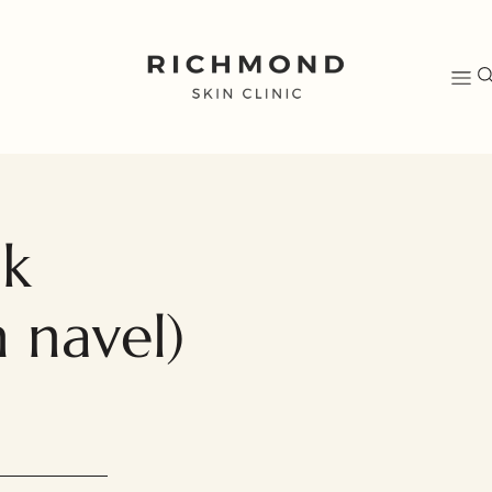
ik
n navel)