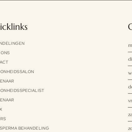
cklinks
NDELINGEN
m
 ONS
d
ACT
ONHEIDSSALON
w
ENAAR
d
ONHEIDSSPECIALIST
ENAAR
v
X
z
ERS
z
SPERMA BEHANDELING