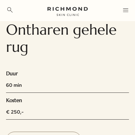
Overslaan
en
naar
Ontharen gehele
de
rug
inhoud
gaan
Duur
60 min
Kosten
€ 250,-